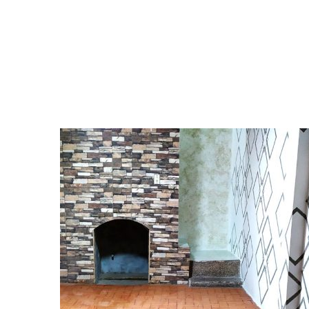
La aplicación en edificios y otros proyectos
es
de construcción, de yeso y estuco para
n
interiores y exteriores. La instalación de
puertas, ventanas y marcos ...
READ MORE