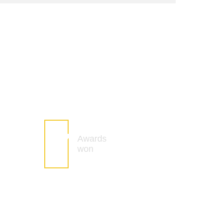
11
Awards
r
won