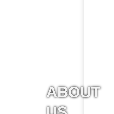
ABOUT
US