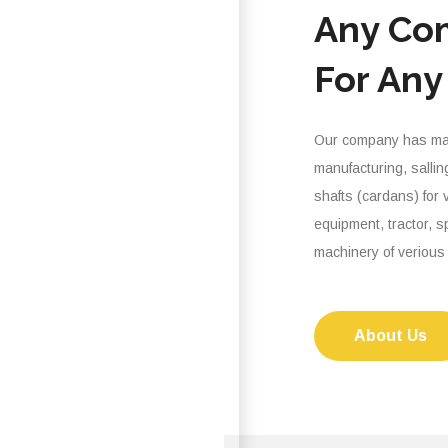
Any Co
For Any
Our company has man
manufacturing, sallin
shafts (cardans) for 
equipment, tractor, s
machinery of verious
About Us