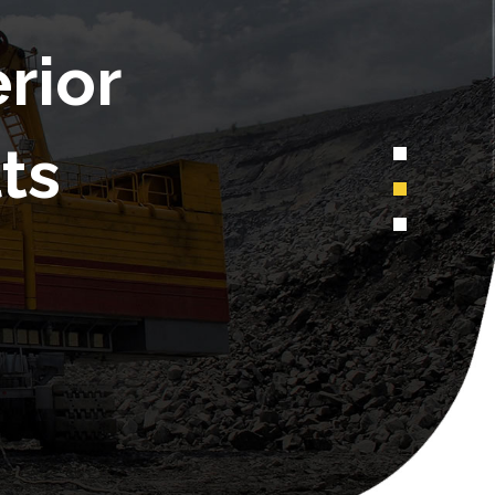
rior
ts