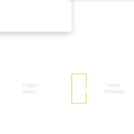
28
10
K
Project
Twitter
Taken
Followe