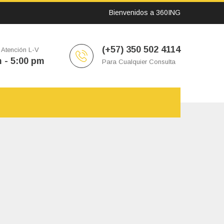
Bienvenidos a 360ING
(+57) 350 502 4114
 Atención L-V
 - 5:00 pm
Para Cualquier Consulta