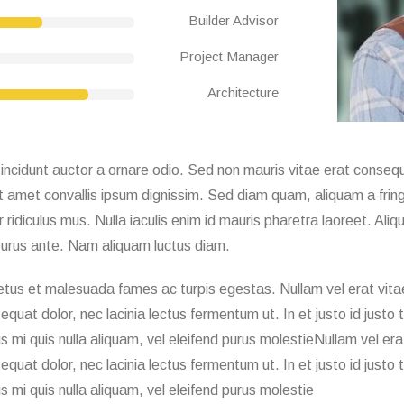
Builder Advisor
Project Manager
Architecture
ncidunt auctor a ornare odio. Sed non mauris vitae erat consequa
t amet convallis ipsum dignissim. Sed diam quam, aliquam a fringi
ridiculus mus. Nulla iaculis enim id mauris pharetra laoreet. Ali
urus ante. Nam aliquam luctus diam.
etus et malesuada fames ac turpis egestas. Nullam vel erat vitae
equat dolor, nec lacinia lectus fermentum ut. In et justo id justo
cus mi quis nulla aliquam, vel eleifend purus molestieNullam vel er
equat dolor, nec lacinia lectus fermentum ut. In et justo id justo
cus mi quis nulla aliquam, vel eleifend purus molestie