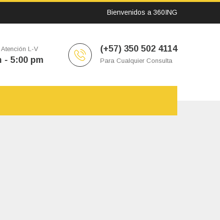
Bienvenidos a 360ING
(+57) 350 502 4114
 Atención L-V
 - 5:00 pm
Para Cualquier Consulta