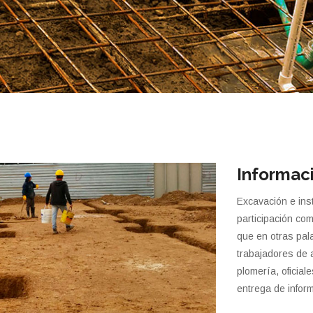
Informac
Excavación e inst
participación com
que en otras pal
trabajadores de 
plomería, oficial
entrega de infor