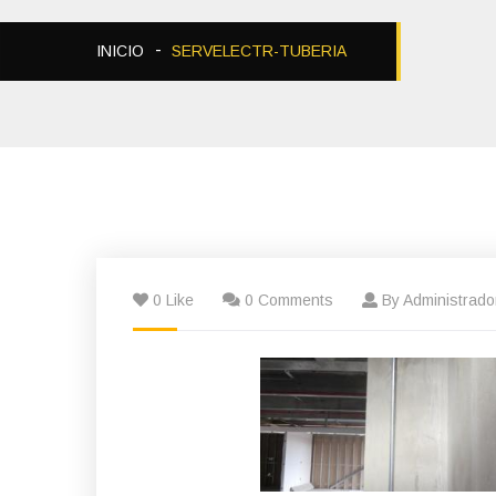
INICIO
SERVELECTR-TUBERIA
0 Like
0 Comments
By Administrado